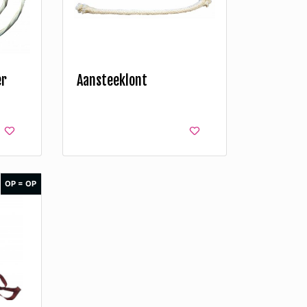
er
Aansteeklont
OP = OP