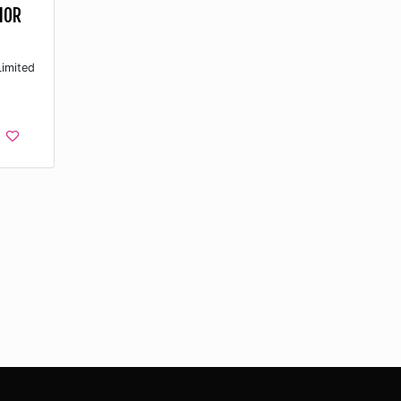
IOR
imited